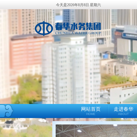
今天是2026年8月8日 星期六
网站首页
走进春华
HOME
ABOUT