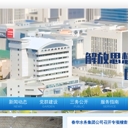
新闻动态
党群建设
三务公开
服务指南
NEWS
GARDEN
PUBLIC
SERVICE
春华水务集团公司召开专项稽查