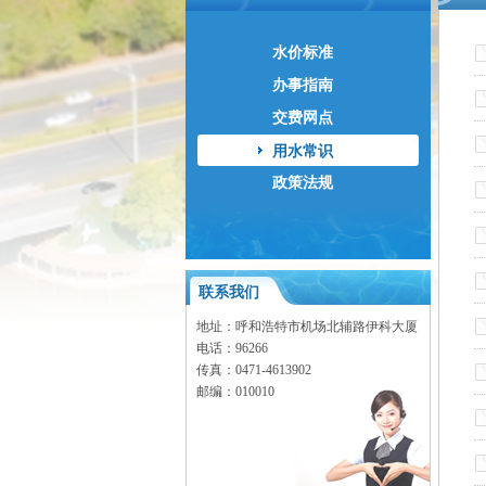
水价标准
办事指南
交费网点
用水常识
政策法规
联系我们
地址：呼和浩特市机场北辅路伊科大厦
电话：96266
传真：0471-
4613902
邮编：010010