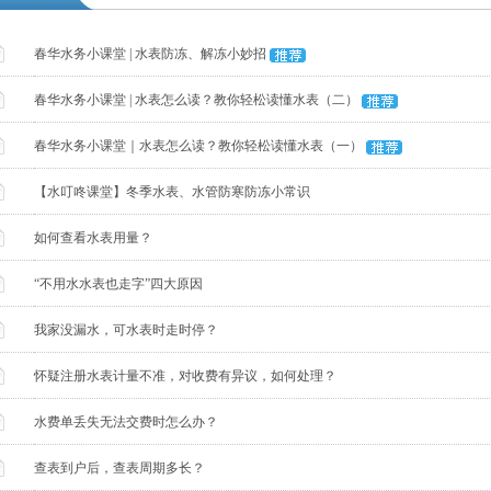
春华水务小课堂 | 水表防冻、解冻小妙招
春华水务小课堂 | 水表怎么读？教你轻松读懂水表（二）
春华水务小课堂｜水表怎么读？教你轻松读懂水表（一）
【水叮咚课堂】冬季水表、水管防寒防冻小常识
如何查看水表用量？
“不用水水表也走字”四大原因
我家没漏水，可水表时走时停？
怀疑注册水表计量不准，对收费有异议，如何处理？
水费单丢失无法交费时怎么办？
查表到户后，查表周期多长？