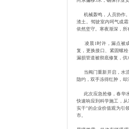
向东偏移5米，确保作业
机械轰鸣，人员协作。
渣土。驾驶室内呵气成霜
依然坚守。寒夜渐深，所
凌晨1时许，漏点被成
复，更换接口、紧固螺栓
漏损管道被彻底修复，供
当阀门重新开启，水流
隐约，双手冻得红肿，却
此次应急抢修，春华水务
快速响应到科学施工，从
实干”的企业价值观为引
市。