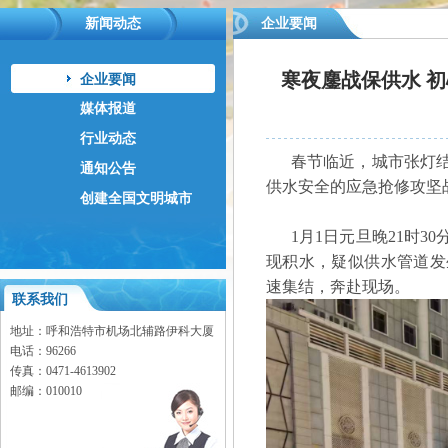
新闻动态
企业要闻
寒夜鏖战保供水 
企业要闻
媒体报道
行业动态
春节临近，城市张灯结
通知公告
供水安全的应急抢修攻坚
创建全国文明城市
1月1日元旦晚21时3
现积水，疑似供水管道发
速集结，奔赴现场。
联系我们
地址：呼和浩特市机场北辅路伊科大厦
电话：96266
传真：0471-
4613902
邮编：010010