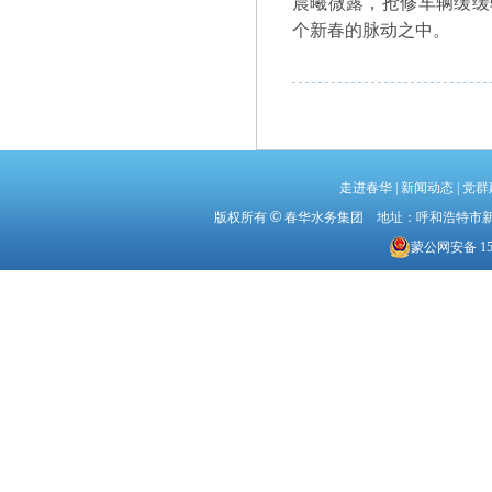
晨曦微露，抢修车辆缓缓
个新春的脉动之中。
走进春华
|
新闻动态
|
党群
©
版权所有
春华水务集团 地址：呼和浩特市新城区机
蒙公网安备 150