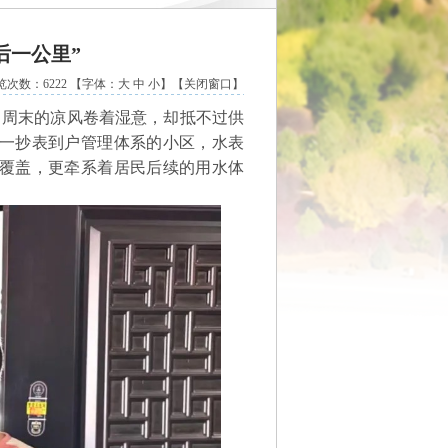
后一公里”
览次数：6222 【字体：
大
中
小
】
【关闭窗口】
周末的凉风卷着湿意，却抵不过供
一抄表到户管理体系的小区，水表
覆盖，更牵系着居民后续的用水体