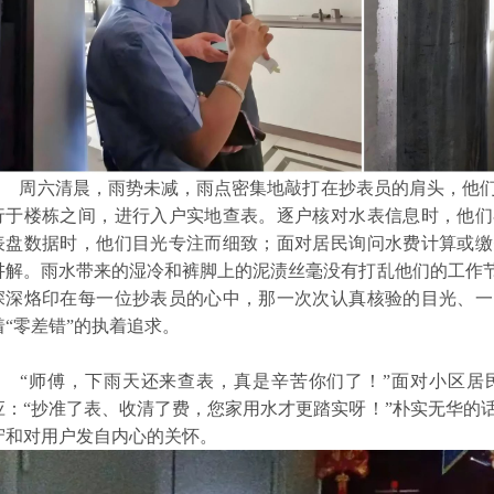
周六清晨，雨势未减，雨点密集地敲打在抄表员的肩头，他们
行于楼栋之间，进行入户实地查表。逐户核对水表信息时，他们
表盘数据时，他们目光专注而细致；面对居民询问水费计算或缴
讲解。雨水带来的湿冷和裤脚上的泥渍丝毫没有打乱他们的工作节
深深烙印在每一位抄表员的心中，那一次次认真核验的目光、一
着“零差错”的执着追求。
“师傅，下雨天还来查表，真是辛苦你们了！”面对小区居
应：“抄准了表、收清了费，您家用水才更踏实呀！”朴实无华的
守和对用户发自内心的关怀。