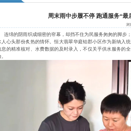
周末雨中步履不停 跑通服务“最
浏
连绵的阴雨织成细密的帘幕，却挡不住为民服务匆匆的脚步；
水人心头那份炙热的情怀。恒大翡翠华庭铂郡小区作为新纳入统
信息的精准核对、水费数据的及时录入，不仅关乎供水服务的全
验。