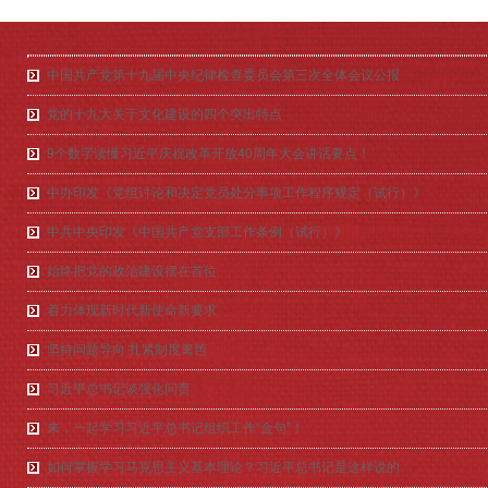
中国共产党第十九届中央纪律检查委员会第三次全体会议公报
党的十九大关于文化建设的四个突出特点
9个数字读懂习近平庆祝改革开放40周年大会讲话要点！
中办印发《党组讨论和决定党员处分事项工作程序规定（试行）》
中共中央印发《中国共产党支部工作条例（试行）》
始终把党的政治建设摆在首位
着力体现新时代新使命新要求
坚持问题导向 扎紧制度篱笆
习近平总书记谈强化问责
来，一起学习习近平总书记组织工作“金句”！
如何掌握学习马克思主义基本理论？习近平总书记是这样说的