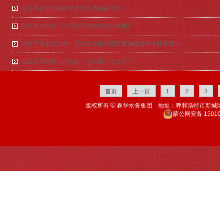
习近平总书记谈新时代怎样选用好干部
中共中央印发《中国共产党纪律处分条例》
做好宣传思想工作，习近平提出要因势而谋应势而动顺势而为
全国宣传思想工作会议，怎么看？怎么学？
首页
上一页
1
2
3
©
版权所有
春华水务集团 地址：呼和浩特市新城区机场北
蒙公网安备 15010